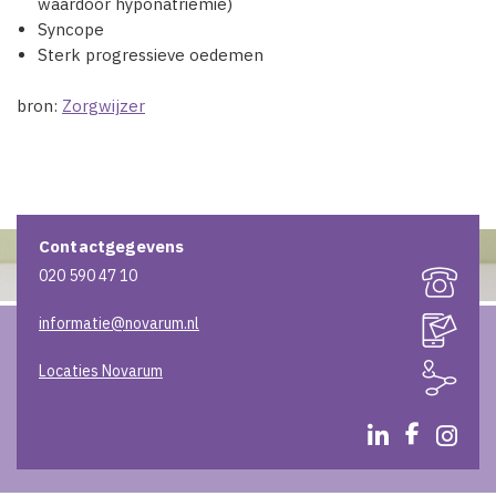
waardoor hyponatriëmie)
Syncope
Sterk progressieve oedemen
bron:
Zorgwijzer
Contactgegevens
020 590 47 10
informatie@novarum.nl
Locaties Novarum