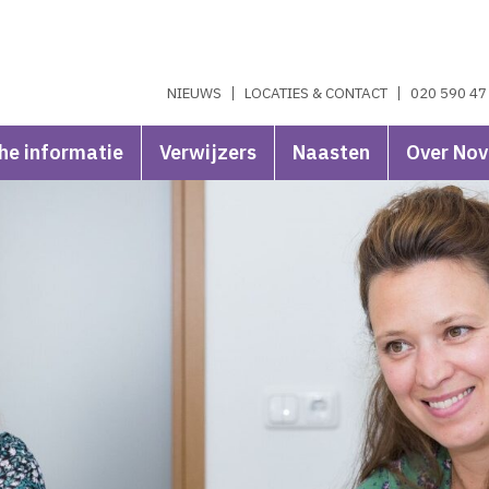
NIEUWS
LOCATIES & CONTACT
020 590 47
he informatie
Verwijzers
Naasten
Over No