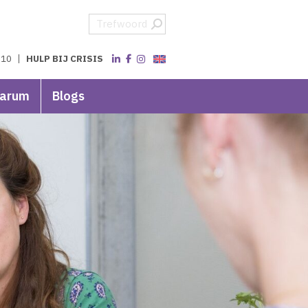
 10
HULP BIJ CRISIS
varum
Blogs