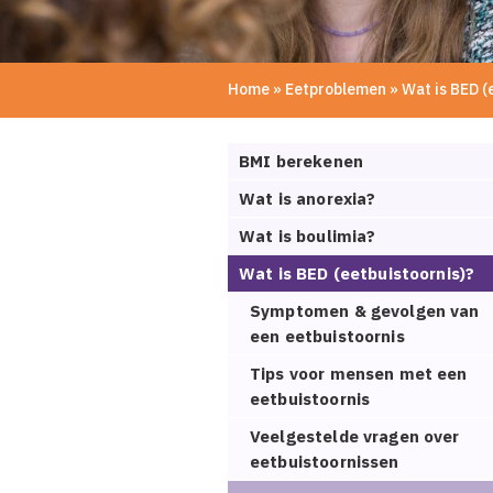
Home
»
Eetproblemen
»
Wat is BED (
BMI berekenen
Wat is anorexia?
Wat is boulimia?
Wat is BED (eetbuistoornis)?
Symptomen & gevolgen van
een eetbuistoornis
Tips voor mensen met een
eetbuistoornis
Veelgestelde vragen over
eetbuistoornissen