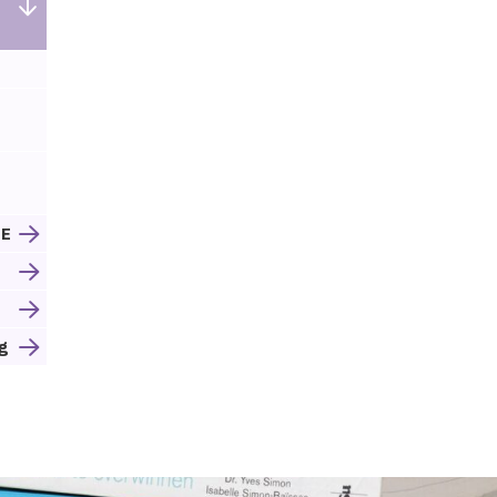
GE
m
g