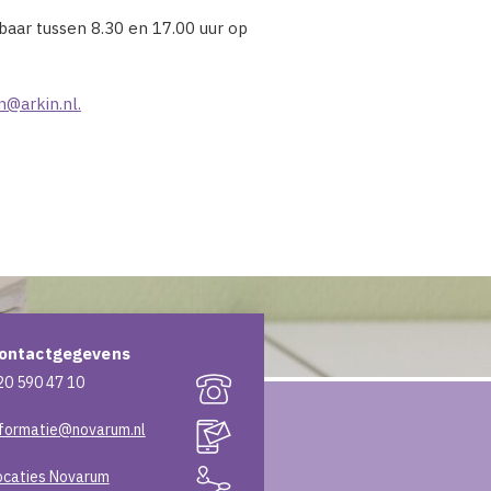
aar tussen 8.30 en 17.00 uur op
@arkin.nl.
ontactgegevens
20 590 47 10
nformatie@novarum.nl
ocaties Novarum