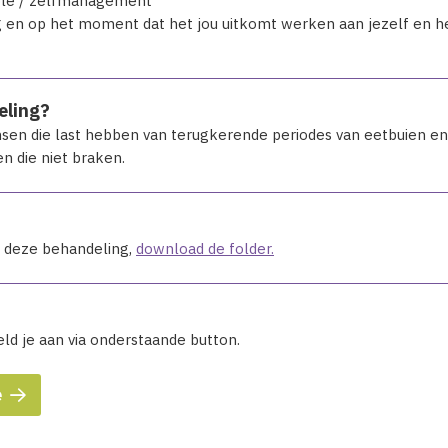
role / zelfmanagement
g en op het moment dat het jou uitkomt werken aan jezelf en h
eling?
sen die last hebben van terugkerende periodes van eetbuien en d
n die niet braken.
r deze behandeling,
download de folder.
eld je aan via onderstaande button.
e