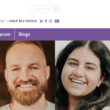
 10
HULP BIJ CRISIS
varum
Blogs