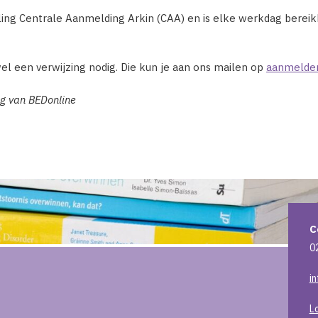
ing Centrale Aanmelding Arkin (CAA) en is elke werkdag bereikb
 wel een verwijzing nodig. Die kun je aan ons mailen op
aanmelden
ag van BEDonline
C
0
i
L