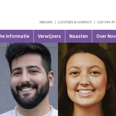
NIEUWS
LOCATIES & CONTACT
020 590 47
he informatie
Verwijzers
Naasten
Over No