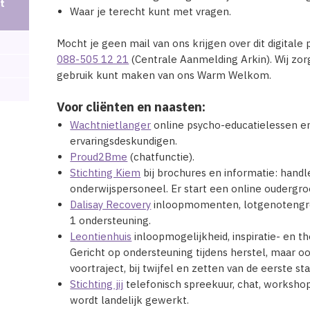
t
Waar je terecht kunt met vragen.
Mocht je geen mail van ons krijgen over dit digitale
088-505 12 21
(Centrale Aanmelding Arkin). Wij zor
gebruik kunt maken van ons Warm Welkom.
Voor cliënten en naasten:
Wachtnietlanger
online psycho-educatielessen en 
ervaringsdeskundigen.
Proud2Bme
(chatfunctie).
Stichting Kiem
bij brochures en informatie: handl
onderwijspersoneel. Er start een online oudergroe
Dalisay Recovery
inloopmomenten, lotgenotengr
1 ondersteuning.
Leontienhuis
inloopmogelijkheid, inspiratie- en 
Gericht op ondersteuning tijdens herstel, maar 
voortraject, bij twijfel en zetten van de eerste sta
Stichting jij
telefonisch spreekuur, chat, workshop
wordt landelijk gewerkt.