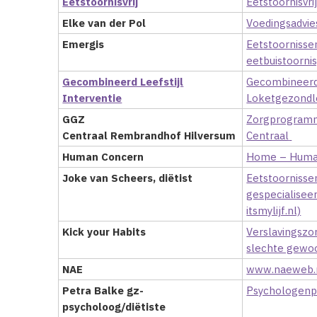
Eetstoornisvrij
Eetstoornisvrij
Elke van der Pol
Voedingsadvie
Emergis
Eetstoornissen
eetbuistoornis
Gecombineerd Leefstijl
Gecombineerde 
Interventie
Loketgezondl
GGZ
Zorgprogramm
Centraal Rembrandhof Hilversum
Centraal
Human Concern
Home – Huma
Joke van Scheers,
diëtist
Eetstoorniss
gespecialiseer
itsmylijf.nl)
Kick your Habits
Verslavingszo
slechte gewoo
NAE
www.naeweb.
Petra Balke gz-
Psychologenpr
psycholoog/diëtiste