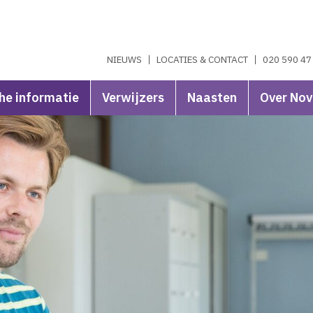
NIEUWS
LOCATIES & CONTACT
020 590 47
he informatie
Verwijzers
Naasten
Over No