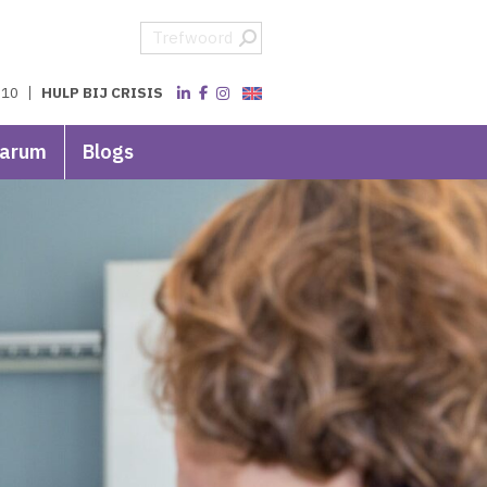
 10
HULP BIJ CRISIS
varum
Blogs