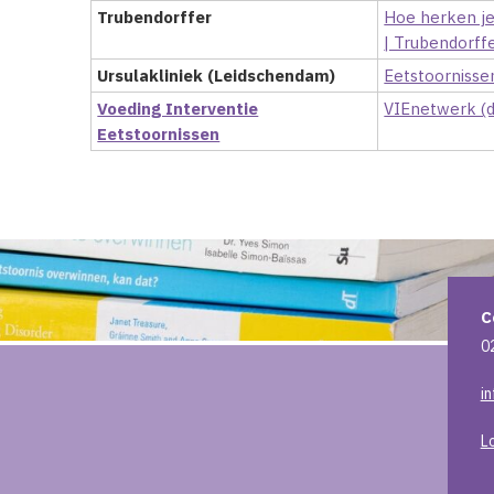
Trubendorffer
Hoe herken je
| Trubendorff
Ursulakliniek (Leidschendam)
Eetstoornissen
Voeding Interventie
VIEnetwerk (d
Eetstoornissen
C
0
i
L