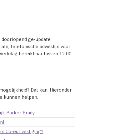
n doorlopend ge-update.
iale, telefonische advieslijn voor
 werkdag bereikbaar tussen 12.00
mogelijkheid? Dat kan. Hieronder
 je kunnen helpen.
jk Parker Brady
.nl
en Co-eur vestiging?