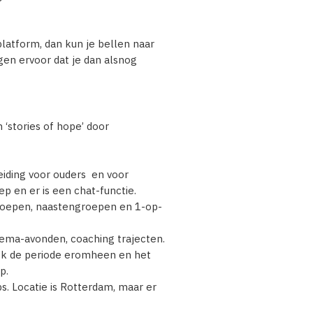
 platform, dan kun je bellen naar
gen ervoor dat je dan alsnog
‘stories of hope’ door
eiding voor ouders en voor
p en er is een chat-functie.
oepen, naastengroepen en 1-op-
thema-avonden, coaching trajecten.
ook de periode eromheen en het
p.
s. Locatie is Rotterdam, maar er