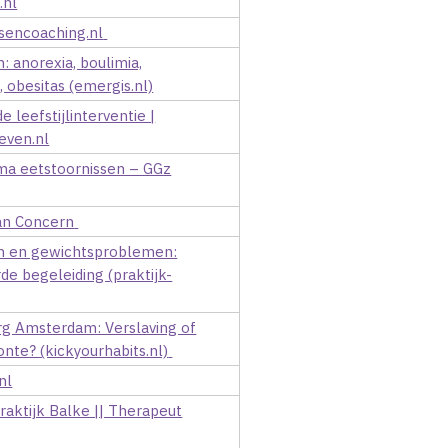
.nl
sencoaching.nl
: anorexia, boulimia,
, obesitas (emergis.nl)
leefstijlinterventie |
even.nl
a eetstoornissen – GGz
n Concern
en en gewichtsproblemen:
de begeleiding (praktijk-
rg Amsterdam: Verslaving of
nte? (kickyourhabits.nl)
nl
aktijk Balke || Therapeut