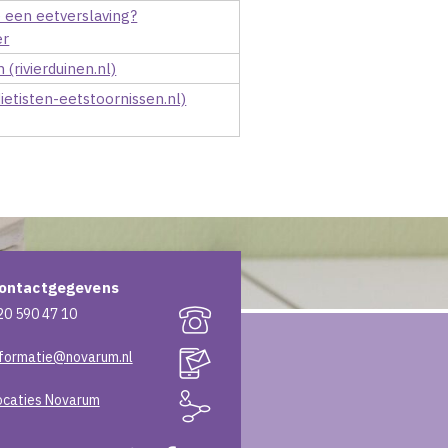
 een eetverslaving?
er
 (rivierduinen.nl)
ietisten-eetstoornissen.nl)
ontactgegevens
20 590 47 10
nformatie@novarum.nl
ocaties Novarum