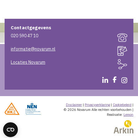
Contactgegevens
020 590 47 10
informatie@novarum.nl
Locaties Novarum
Disclaimer
|
Privacyverklaring
|
Cookiebeleid
|
© 2026 Novarum
Alle rechten voorbehouden
|
Realisatie:
Lemon