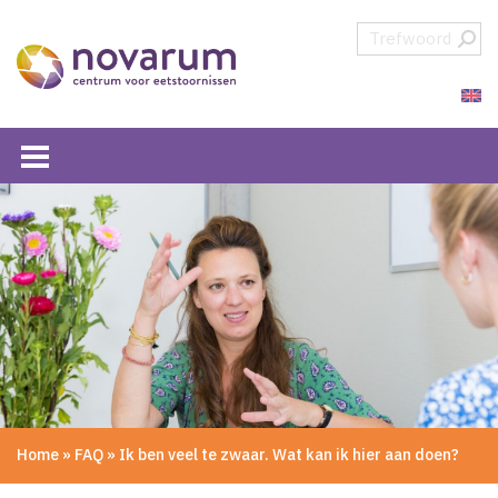
Overslaan en naar de inhoud gaan
Direct naar de hoofdnavigatie
Home
»
FAQ
»
Ik ben veel te zwaar. Wat kan ik hier aan doen?