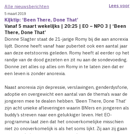
Lees voor
Alle nieuwsberichten
5 maart 2019
Kijktip: ‘Been There, Done That’
Vanaf 5 maart wekelijks | 20:25 | EO – NPO 3 | ‘Been
There, Done That’
Dionne Slagter staat de 21-jarige Romy bij die aan anorexia
lijdt. Dionne heeft vanaf haar puberteit ook een aantal jaar
aan deze eetstoornis geleden. Romy heeft al eerder op het
randje van de dood gezeten en zit nu aan de sondevoeding.
Dionne zet alles op alles om Romy in te laten zien dat er
een leven is zonder anorexia.
Naast anorexia zijn depressie, verslavingen, genderdysforie,
adoptie en overgewicht een aantal van de thema’s waar de
jongeren mee te dealen hebben. ‘Been There, Done That’
zijn acht unieke afleveringen waarin BN’ers en jongeren als
buddy’s streven naar een gelukkiger leven. Het EO-
programma laat zien dat het onoverkomelijke misschien
niet zo onoverkomelijk is als het soms lijkt. Zij aan zij gaan