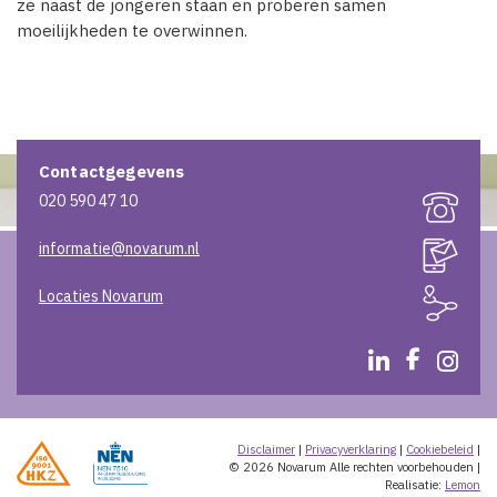
ze naast de jongeren staan en proberen samen
moeilijkheden te overwinnen.
Contactgegevens
020 590 47 10
informatie@novarum.nl
Locaties Novarum
Disclaimer
|
Privacyverklaring
|
Cookiebeleid
|
© 2026 Novarum
Alle rechten voorbehouden
|
Realisatie:
Lemon