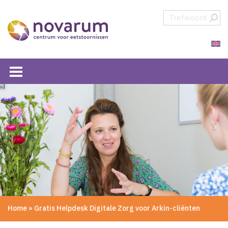
Overslaan en naar de inhoud gaan
Direct naar de hoofdnavigatie
Home
»
Gratis Helpdesk Digitale Zorg voor Arkin-cliënten