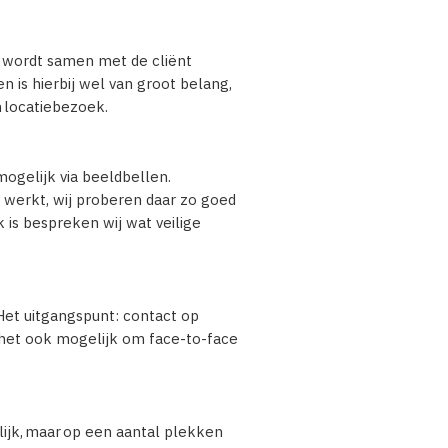
it wordt samen met de cliënt
 is hierbij wel van groot belang,
n locatiebezoek.
ogelijk via beeldbellen.
n werkt, wij proberen daar zo goed
k is bespreken wij wat veilige
Het uitgangspunt: contact op
is het ook mogelijk om face-to-face
lijk, maar op een aantal plekken