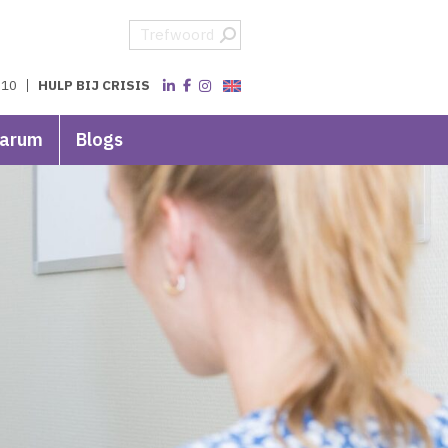
 10
HULP BIJ CRISIS
varum
Blogs