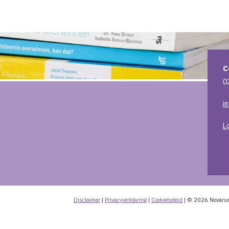
C
0
i
L
Disclaimer
|
Privacyverklaring
|
Cookiebeleid
|
© 2026 Novaru