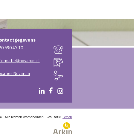
ontactgegevens
20 590 47 10
nformatie@novarum.nl
ocaties Novarum
m
-
Alle rechten voorbehouden
|
Realisatie:
Lemon