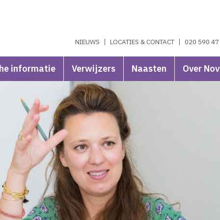
NIEUWS
LOCATIES & CONTACT
020 590 47
he informatie
Verwijzers
Naasten
Over No